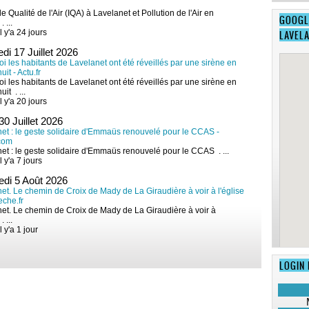
e Qualité de l'Air (IQA) à Lavelanet et Pollution de l'Air en
GOOGL
 ...
l y'a 24 jours
LAVEL
di 17 Juillet 2026
i les habitants de Lavelanet ont été réveillés par une sirène en
uit - Actu.fr
i les habitants de Lavelanet ont été réveillés par une sirène en
uit . ...
l y'a 20 jours
30 Juillet 2026
et : le geste solidaire d'Emmaüs renouvelé pour le CCAS -
.com
et : le geste solidaire d'Emmaüs renouvelé pour le CCAS . ...
l y'a 7 jours
edi 5 Août 2026
et. Le chemin de Croix de Mady de La Giraudière à voir à l'église
eche.fr
et. Le chemin de Croix de Mady de La Giraudière à voir à
. ...
l y'a 1 jour
LOGIN 