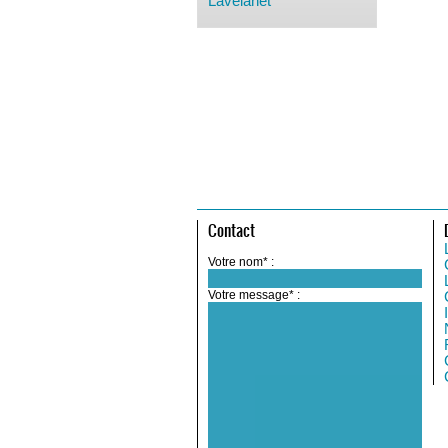
Lavelanet
Contact
Votre nom* :
Votre message* :