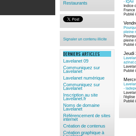
- IQAir
Restaurants
Indice d
France .
Publié i
Vendre
Pourquo
pleine n
Pourquo
Signaler un contenu illicite
pleine n
Publié i
DERNIERS ARTICLES
Jeudi 
Lavelan
Lavelanet 09
azinat
Lavelan
Communiquez sur
Publié i
Lavelanet
Lavelanet numérique
Mercr
Lavelan
Communiquez sur
Lavelanet
- ladep
Lavelan
Inscription au site
l'église 
Lavelanet.fr
Publié i
Noms de domaine
Lavelanet
Référencement de sites
internet
Création de contenus
Création graphique à