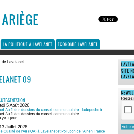
 ARIÈGE
LA POLITIQUE À LAVELANET
ECONOMIE LAVELANET
s de Lavelanet
LAVEL
SITE N
LAVEL
ELANET 09
NEWSL
Restez 
UTE;SENTATION
edi 5 Août 2026
et. Au fil des dossiers du conseil communautaire - ladepeche.fr
et. Au fil des dossiers du conseil communautaire . ...
l y'a 1 jour
13 Juillet 2026
de Qualité de l'Air (IQA) à Lavelanet et Pollution de l'Air en France