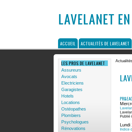
LAVELANET EN
ACCUEIL
ACTUALITÉS DE LAVELANET
Actualité
LES PROS DE LAVELANET
Assureurs
LAV
Avocats
Electriciens
Garagistes
Hotels
PR&EAC
Locations
Mercr
Lavelan
Ostéopathes
Lavelan
Plombiers
Publié i
Psychologues
Lundi 
Rénovations
Indice 